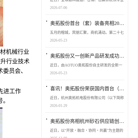
近日，全球散料搬运、仓储、包装系统领军企
业德国IBAU HAMBURG代表团莅临杭州奥拓
2026-07-06
机电股份有限公司（AOTUO）实地考察，
AOTUO董事长季贵波携团队热情接待。双方
·
奥拓股份首台（套）装备亮相2026福州水泥展，圆满收官!The first (set) equipment of Aotuo was showcased. The 2026 Fuzhou Cement Exhibition came to a successful conclusion!
就散料港口装卸及仓储、包装、智...
五月的榕城，宾朋汇聚，商机涌动。第二十七
届国际水泥技术及装备展览会于 2026 年 5 月
2026-05-23
13 日至 15 日在福州海峡国际会展中心隆重举
建材机械行业
办盛大举行。杭州奥拓机电股份有限公司（以
·
奥拓股份又一创新产品研发成功顺利投产Aotuo has successfully developed another innovative product and it has been successfully put into production.
下简称“AOTUO奥...
提升行业技术
近日，由AOTUO奥拓股份自主研发的全新一
术委员会、
代“双头双回转环保粉料装船机”在梧州港码头
2026-05-23
顺利完成调试，实现一次性达标达产！该装船
机的成功投产，为梧州港码头矿粉高效装船作
·
喜讯！奥拓股份荣获国内首台（套）装备认定！ Great News! AOTUO Secures Recognition as First-of-its-Kind Equipment in China!
业的智能化、绿色化提供了强有力的装备...
先进工作
近日，杭州奥拓机电股份有限公司（以下简称
号。
“奥拓股份”）自主研发的“水泥熟料（煤炭）
2026-01-29
螺旋卸船机及中转配套系统”，成功获评国内
首台（套）装备认定。该装备属于国家重点支
·
奥拓股份亮相杭州砂石供应链创新交流会推动产业升级 Aotuo Presents at Hangzhou Sand and Aggregates Supply Chain Innovation Exchange to Drive Industry Upgrading
持的高端装备产业领域，是港口物流中补短...
近日，以“开放・融合・协同・共赢”为主题的
2025东海论坛——第五届中国砂石高质量发展