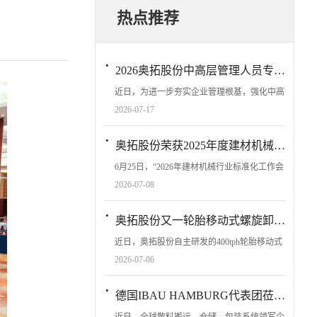
热点推荐
·
2026奥拓股份中高层管理人员专项培训圆满收官 The special training program for middle and senior management personnel of AOTUO has successfully concluded
近日，为进一步夯实企业管理根基，强化中高
层管理团队的履职能力与战略执行力，奥拓股
2026-07-17
份在七楼党工活动室成功举办了为期两天的中
高层管理人员专项培训。本次培训紧紧围绕
·
奥拓股份荣获2025年度建材机械行业标准化先进表彰AOTUO won the 2025 Annual Standardization Advanced Award in the Building Materials Machinery Industry
“明确管理职责、统一战略思想、提升...
6月25日，“2026年建材机械行业标准化工作会
议”在山东青岛召开，相关标准化技术委员会
2026-07-08
委员会议同步举行，本次会议旨在推动建材机
械行业标准化建设，促进行业高质量发展。奥
·
奥拓股份又一轮胎移动式螺旋卸船机顺利投产 AOTUO successfully launched another batch of mobile tire-type spiral ship unloaders.
拓股份受邀参会，与全国相关单位及...
近日，奥拓股份自主研发的400tph轮胎移动式
螺旋卸船机在海南三亚南山港顺利投产。该设
2026-07-06
备采用轮胎移动式“卸船+装车”一体化设计，
适应于不宜占用泊位、场地受限的港口散货卸
·
德国IBAU HAMBURG代表团莅临奥拓股份，共谋散料港口装卸仓储合作新篇 A Delegation of IBAU HAMBURG from Germany to AOTUO for New Cooperation in Dry Bulk Material Handling
船作业，接卸的物料通过车辆直接转...