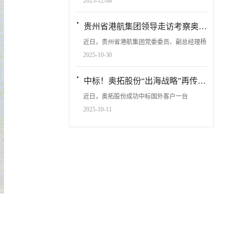
2025-12-08
峰会在杭州顺利召开，作为行业创新的重要力
量，奥拓股份受邀出席了本次行业盛会。
·
贵州省港航集团领导走访考察奥拓股份Leaders of Guizhou Port and Shipping Group visited and inspected AOTUO
Recently, the 2025 ...
近日，贵州省港航集团党委委员、副总经理杨
立斌率代表团赴奥拓股份进行深度考察与技术
2025-10-30
交流，奥拓股份董事长、总裁季贵波携核心技
术团队全程接待。双方围绕散货装卸装备、工
·
中标！奥拓股份“出海战略”再传捷报！Winning Bid! AOTUO Another Victory in Its Global Expansion Strategy!
艺及码头数字化、智慧物流解决方案等议题
进...
近日，奥拓股份成功中标国外客户一台
1000TPH-DWT50000连续式轨道移动螺旋卸船
2025-10-11
机并签订合同。该标的是由海外客户向全球专
业制造商发出的国际招标，最终，由来自中国
的AOTUO奥拓股份在众多国...