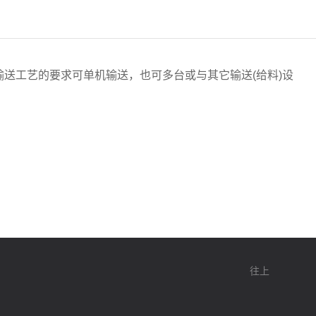
送工艺的要求可单机输送，也可多台或与其它输送(给料)设
往上